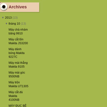
Archives
▼
2013
(13)
▼
tháng 10
(13)
Máy chà nhám
băng 9910
Máy cắt tôn
Makita JS3200
Máy đánh
bóng Makita
9227C
Máy mài thẳng
Makita 9105
Máy mài góc
9500NB
Máy trộn
Makita UT1305
Máy cắt đá
Makita
4100NB
MÁY ĐỤC BÊ