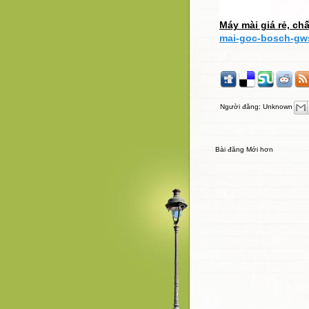
Máy mài giá rẻ, ch
mai-goc-bosch-gws
Người đăng:
Unknown
Bài đăng Mới hơn