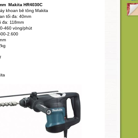
mm Makita HR4030C
áy khoan bê tông Makita
an tối đa: 40mm
ối đa: 118mm
30-460 vòng/phút
300-2.600
3mm
2kg
W
n
ita