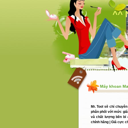
^^ 
Máy khoan Ma
Mr. Tool sẽ chỉ chuyê
phân phối với mức giá
và chất lượng bền bỉ
chính hãng | Giá cực ch