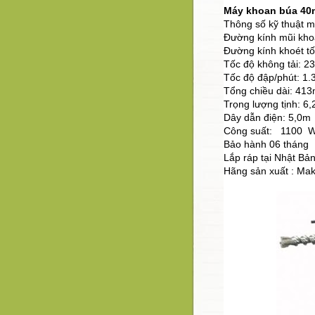
Máy khoan búa 40
Thông số kỹ thuật m
Đường kính mũi kho
Đường kính khoét t
Tốc độ không tải: 2
Tốc độ đập/phút: 1.
Tổng chiều dài: 41
Trọng lượng tịnh: 6,
Dây dẫn điện: 5,0m
Công suất: 1100 
Bảo hành 06 tháng
Lắp ráp tại Nhật Bả
Hãng sản xuất : Mak