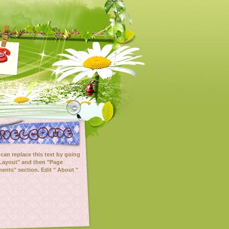
can replace this text by going
"Layout" and then "Page
ents" section. Edit " About "