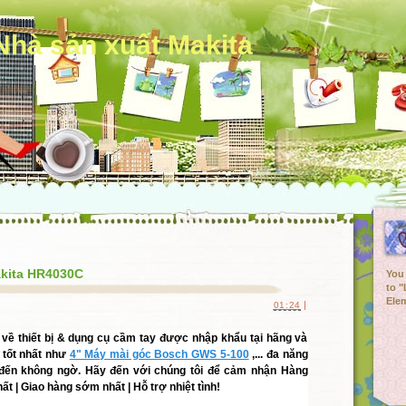
Nhà sản xuất Makita
kita HR4030C
You 
to 
Elem
|
01:24
n về thiết bị & dụng cụ cầm tay được nhập khẩu tại hãng và
 tốt nhất như
4" Máy mài góc Bosch GWS 5-100
,... đa năng
 đến không ngờ. Hãy đến với chúng tôi để cảm nhận Hàng
ất | Giao hàng sớm nhất | Hỗ trợ nhiệt tình!